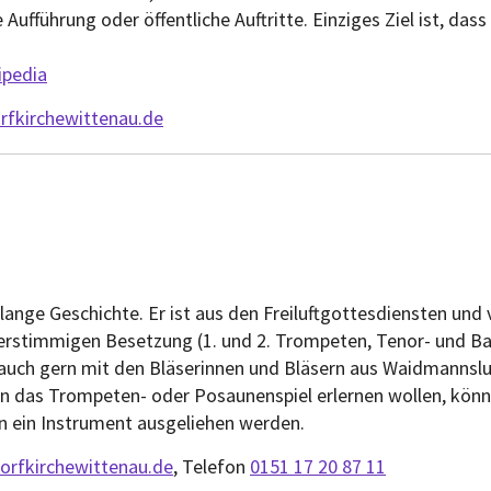
e Aufführung oder öffentliche Auftritte. Einziges Ziel ist, da
ipedia
fkirchewittenau.de
n
lange Geschichte. Er ist aus den Freiluftgottesdiensten und
ierstimmigen Besetzung (1. und 2. Trompeten, Tenor- und B
auch gern mit den Bläserinnen und Bläsern aus Waidmannslust
n das Trompeten- oder Posaunenspiel erlernen wollen, könne
n ein Instrument ausgeliehen werden.
orfkirchewittenau.de
, Telefon
0151 17 20 87 11