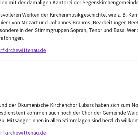
usion mit der damaligen Kantorei der Segenskirchengemeind
hsvolleren Werken der Kirchenmusikgeschichte, wie z. B. Ka
iem von Mozart und Johannes Brahms, Bearbeitungen Beeth
esondere in den Stimmgruppen Sopran, Tenor und Bass. Wer z
itbringen.
fkirchewittenau.de
n
u und der Ökumenische Kirchenchor Lübars haben sich zum
ttesdiensten) kommen auch noch der Chor der Gemeinde Wai
zu. Mitsänger:innen in allen Stimmlagen sind herzlich willk
fkirchewittenau.de