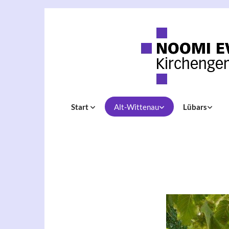
Start
Alt-Wittenau
Lübars