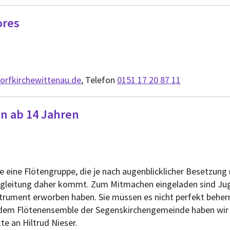
ores
n
orfkirchewittenau.de
, Telefon
0151 17 20 87 11
n ab 14 Jahren
n
de eine Flötengruppe, die je nach augenblicklicher Besetzung 
gleitung daher kommt. Zum Mitmachen eingeladen sind Juge
trument erworben haben. Sie müssen es nicht perfekt beherrs
dem Flötenensemble der Segenskirchengemeinde haben wir u
te an Hiltrud Nieser.