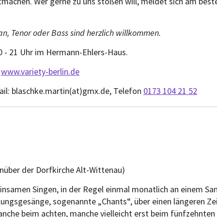
tmachen. Wer gerne zu uns stoßen will, meldet sich am best
, Tenor oder Bass sind herzlich willkommen.
0 - 21 Uhr im Hermann-Ehlers-Haus.
s
www.variety-berlin.de
ail: blaschke.martin(at)gmx.de, Telefon
0173 104 21 52
nüber der Dorfkirche Alt-Wittenau)
nsamen Singen, in der Regel einmal monatlich an einem Sams
lungsgesänge, sogenannte „Chants“, über einen längeren Ze
nche beim achten, manche vielleicht erst beim fünfzehnten 