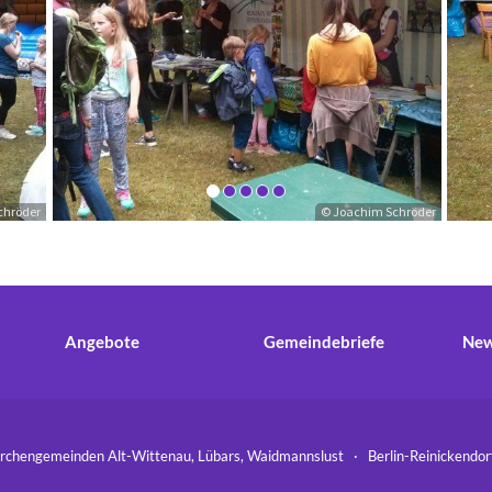
chröder
© Joachim Schröder
Angebote
Gemeindebriefe
New
hengemeinden Alt-Wittenau, Lübars, Waidmannslust · Berlin-Reinickend