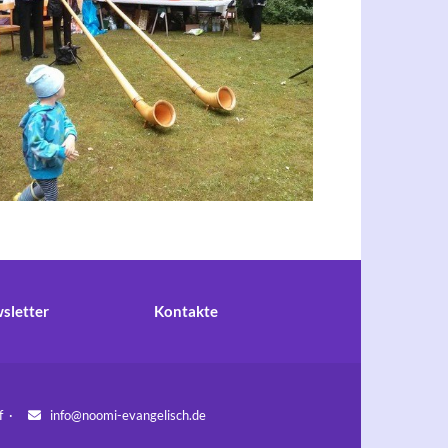
sletter
Kontakte
orf ·
info@noomi-evangelisch.de
