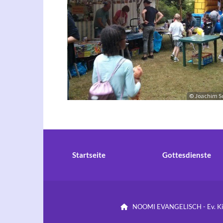
© Joachim S
Startseite
Gottesdienste
NOOMI EVANGELISCH - Ev. Kirc
