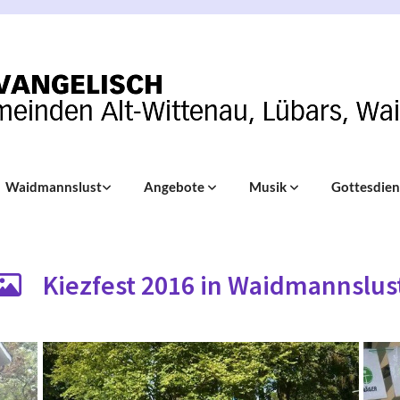
Waidmannslust
Angebote
Musik
Gottesdie
Kiezfest 2016 in Waidmannslus
