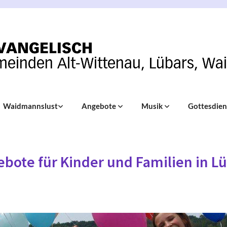
Waidmannslust
Angebote
Musik
Gottesdie
bote für Kinder und Familien in L