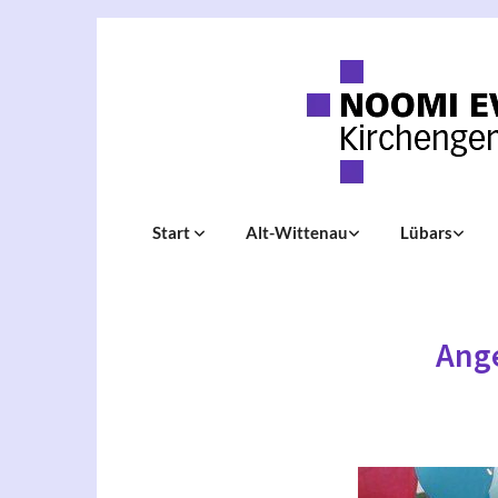
Start
Alt-Wittenau
Lübars
Ange