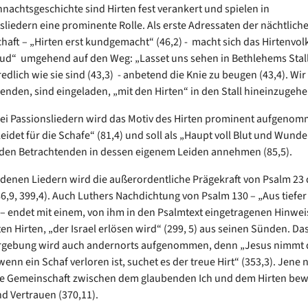
hnachtsgeschichte sind Hirten fest verankert und spielen in
liedern eine prominente Rolle. Als erste Adressaten der nächtlich
haft – „Hirten erst kundgemacht“ (46,2) - macht sich das Hirtenvolk
ud“ umgehend auf den Weg: „Lasset uns sehen in Bethlehems Stall“
edlich wie sie sind (43,3) - anbetend die Knie zu beugen (43,4). Wir 
enden, sind eingeladen, „mit den Hirten“ in den Stall hineinzugeh
ei Passionsliedern wird das Motiv des Hirten prominent aufgenom
leidet für die Schafe“ (81,4) und soll als „Haupt voll Blut und Wund
den Betrachtenden in dessen eigenem Leiden annehmen (85,5).
edenen Liedern wird die außerordentliche Prägekraft von Psalm 23 
86,9, 399,4). Auch Luthers Nachdichtung von Psalm 130 – „Aus tiefer
“ – endet mit einem, von ihm in den Psalmtext eingetragenen Hinwei
ten Hirten, „der Israel erlösen wird“ (299, 5) aus seinen Sünden. Da
gebung wird auch andernorts aufgenommen, denn „Jesus nimmt 
enn ein Schaf verloren ist, suchet es der treue Hirt“ (353,3). Jene n
e Gemeinschaft zwischen dem glaubenden Ich und dem Hirten bew
nd Vertrauen (370,11).