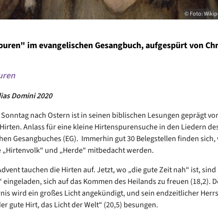
© Foto: Wikip
puren" im evangelischen Gesangbuch, aufgespürt von Ch
uren
ias Domini 2020
 Sonntag nach Ostern ist in seinen biblischen Lesungen geprägt vom
Hirten. Anlass für eine kleine Hirtenspurensuche in den Liedern de
hen Gesangbuches (EG). Immerhin gut 30 Belegstellen finden sich,
 „Hirtenvolk“ und „Herde“ mitbedacht werden.
vent tauchen die Hirten auf. Jetzt, wo „die gute Zeit nah“ ist, sind
 eingeladen, sich auf das Kommen des Heilands zu freuen (18,2). D
rnis wird ein großes Licht angekündigt, und sein endzeitlicher Herr
er gute Hirt, das Licht der Welt“ (20,5) besungen.