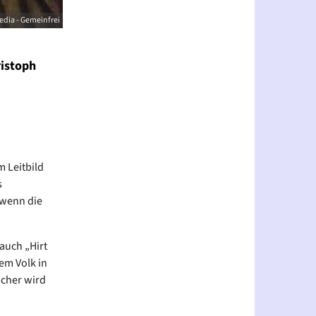
edia - Gemeinfrei
ristoph
 Leitbild
s
 wenn die
 auch „Hirt
em Volk in
scher wird