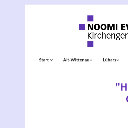
Start
Alt-Wittenau
Lübars
"H