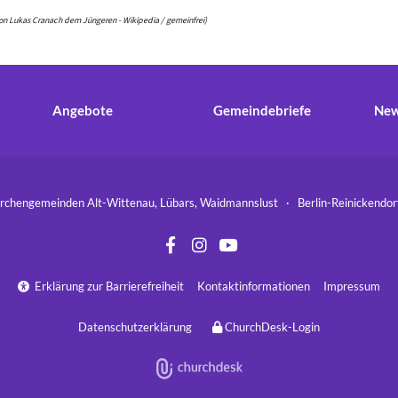
on Lukas Cranach dem Jüngeren - Wikipedia / gemeinfrei)
Angebote
Gemeindebriefe
New
hengemeinden Alt-Wittenau, Lübars, Waidmannslust · Berlin-Reinickend
Erklärung zur Barrierefreiheit
Kontaktinformationen
Impressum

Datenschutzerklärung
ChurchDesk-Login