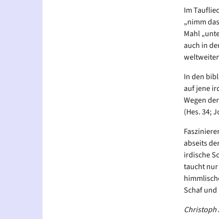
Im Tauflied
„nimm das 
Mahl „unte
auch in de
weltweiten
In den bib
auf jene ir
Wegen der G
(Hes. 34; 
Fasziniere
abseits de
irdische S
taucht nur
himmlische
Schaf und 
Christoph