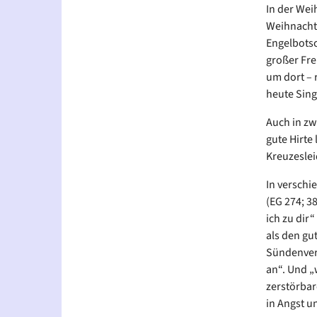
In der Wei
Weihnachts
Engelbotsc
großer Fre
um dort – r
heute Sing
Auch in zw
gute Hirte 
Kreuzeslei
In verschi
(EG 274; 3
ich zu dir
als den gu
Sündenver
an“. Und „w
zerstörbar
in Angst u