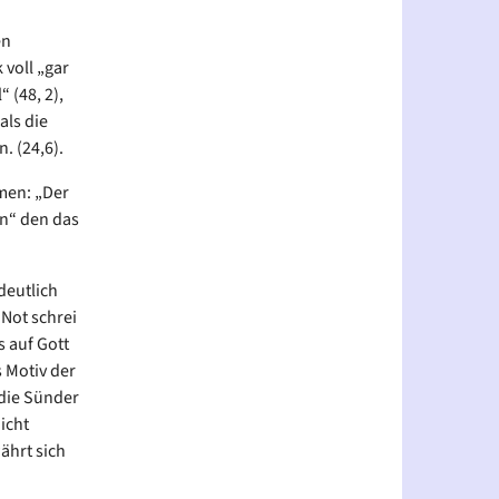
en
 voll „gar
 (48, 2),
als die
en. (24,6).
men: „Der
en“ den das
deutlich
 Not schrei
s auf Gott
s Motiv der
die Sünder
icht
ährt sich