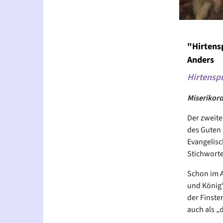
"Hirtens
Anders
Hirtensp
Miserikord
Der zweite
des Guten 
Evangelisc
Stichworte
Schon im Ad
und König“
der Finste
auch als „d