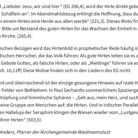
 „Liebster Jesu, wir sind hier“ (EG 206,4), wird der Hirte direkt geb
Schäflein an“. Im Abendmahlsbezug erklingt die Hoffnung, dass du
r einem Hirten eine Herde aus allen werde“ (221,3). Dieses Motiv fi
r Bitte um Beistand des guten Hirten für das Wachsen der Einheit in
 Kirche. (265,4).
lischen Bezügen wird das Hirtenbild in prophetischer Rede häufig 
dischen Herrscher, die das Volk führen: Als gute Hirten leiten sie es 
ebote Gottes, als falsche Hirten, oder als „Mietlinge“ führen sie es 
Joh. 10,11ff) Diese Motive finden sich in den Liedern des EG nicht.
nd und überraschend ist der einzige gesungene Hinweis auf reale H
r Felder von Bethlehem. In Paul Gerhardts sommerlichem Spazierg
chöpfung und himmlische Sphären – „Geh aus, mein Herz, und such
 eine Gruppe von Menschen auf: die Hirten. Und in irdischer Paralle
n Halleluja der Seraphim klingen die Wiesen wieder vom „Lustges
ihrer Hirten“ (503,5).
 Anders, Pfarrer der Kirchengemeinde Waidmannslust