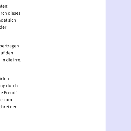
eten:
rch dieses
ndet sich
 der
übertragen
auf den
in die Irre.
irten
ang durch
e Freud“ -
le zum
chrei der