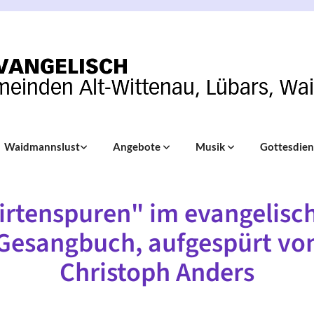
Waidmannslust
Angebote
Musik
Gottesdie
irtenspuren" im evangelisc
Gesangbuch, aufgespürt vo
Christoph Anders