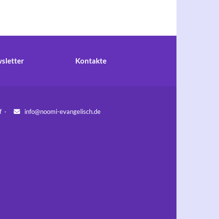
sletter
Kontakte
orf ·
info@noomi-evangelisch.de
