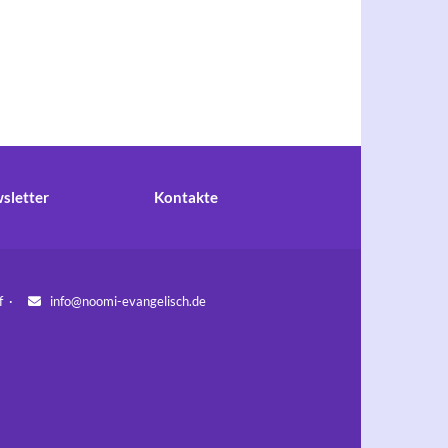
sletter
Kontakte
orf ·
info@noomi-evangelisch.de
