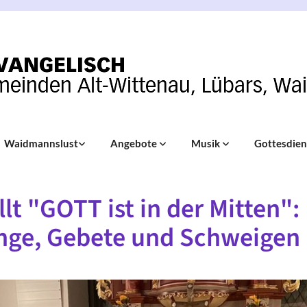
Waidmannslust
Angebote
Musik
Gottesdie
llt "GOTT ist in der Mitten":
nge, Gebete und Schweigen