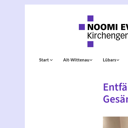
Start
Alt-Wittenau
Lübars
Entfä
Gesä