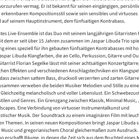
rvorzurufen vermag. Er ist bekannt für seinen eingängigen, persönl
 erkennbaren Kompositionsstil sowie sein sensibles und virtuoses
 auf seinem Hauptinstrument, dem fünfsaitigen Kontrabass.
tes Live-Ensemble ist das Duo mit seinem langjährigen Gitarristen 
it dem er seit über 15 Jahren zusammen im Jaspar Libuda Trio spiel
 eines speziell für ihn gebauten fünfsaitigen Kontrabasses mit ho
Jaspar Libuda Klangfarben, die an Cello, Perkussion, Gitarre und O
itarrist Florian Segelke lässt mit seiner achtsaitigen Konzertgitarre
chen Effekten und verschiedenen Anschlagstechniken ein Klangsp
 dass zwischen sattem Bass, druckvoll verzerrten und zarten Gitar
usammen verweben die beiden Musiker Melodien und Stille zu eine
 Gleichzeitig melancholisch und voller Lebenslust. Ein Schwebezus
tilen und Genres. Ein Grenzgang zwischen Klassik, Minimal Music, 
capes. Eine Verbindung von virtuoser Instrumentalkunst und
stischer Musik. Der Soundtrack zu einem imaginären Film mit leu
en Themen.
In seinen neuen Kompositionen bringt Jaspar Libuda s
l Music und gregorianischem Choral gleichermaßen zum Ausdruck.
uo erschafft Räume, in denen die Zeit sich aus dem Bruchteil eine