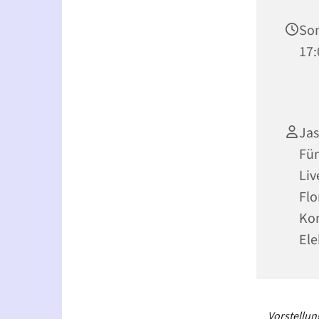
Son
17:
Jas
Fün
Liv
Flo
Kon
Ele
Vorstellu