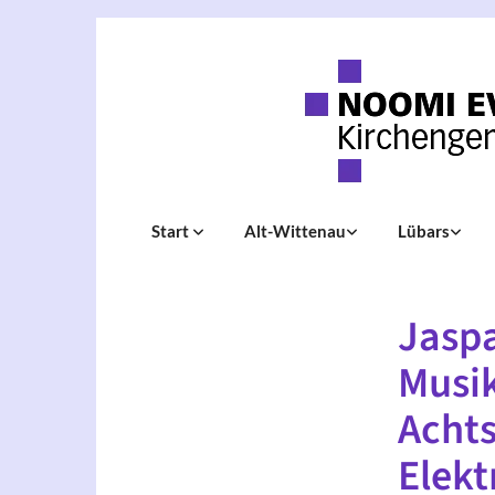
Start
Alt-Wittenau
Lübars
Jaspa
Musik
Achts
Elekt