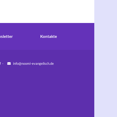
sletter
Kontakte
orf ·
info@noomi-evangelisch.de
