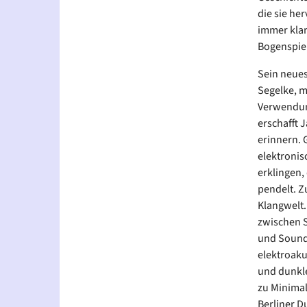
die sie he
immer klar
Bogenspiel
Sein neues
Segelke, m
Verwendung
erschafft 
erinnern. G
elektronis
erklingen,
pendelt. Z
Klangwelt.
zwischen S
und Sounds
elektroaku
und dunkl
zu Minima
Berliner D