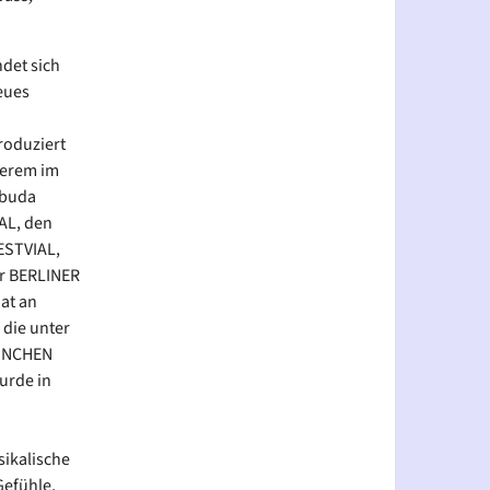
det sich
eues
roduziert
derem im
ibuda
AL, den
STVIAL,
er BERLINER
at an
die unter
MÜNCHEN
urde in
sikalische
Gefühle,