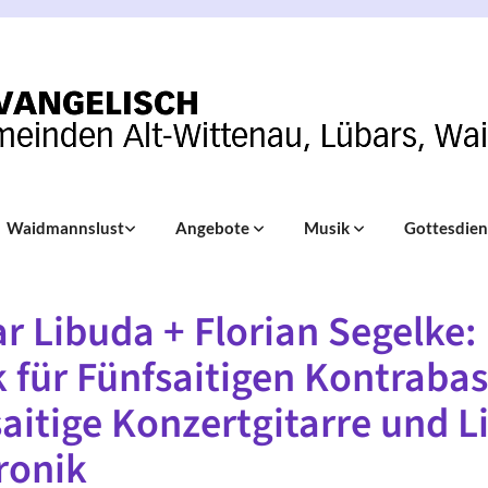
Waidmannslust
Angebote
Musik
Gottesdie
r Libuda + Florian Segelke:
 für Fünfsaitigen Kontrabas
aitige Konzertgitarre und L
ronik