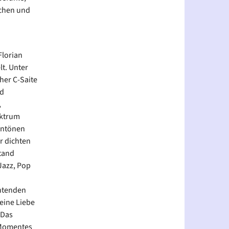
ichen und
Florian
t. Unter
her C-Saite
ud
,
ektrum
rentönen
r dichten
tand
Jazz, Pop
chtenden
eine Liebe
 Das
s Momentes