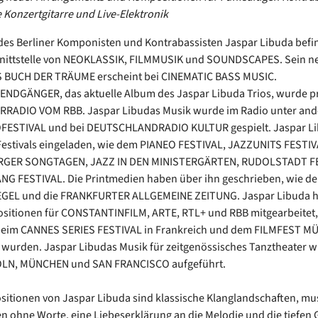
e Konzertgitarre und Live-Elektronik
des Berliner Komponisten und Kontrabassisten Jaspar Libuda befin
hnittstelle von NEOKLASSIK, FILMMUSIK und SOUNDSCAPES. Sein n
 BUCH DER TRÄUME erscheint bei CINEMATIC BASS MUSIC.
NDGÄNGER, das aktuelle Album des Jaspar Libuda Trios, wurde p
RRADIO VOM RBB. Jaspar Libudas Musik wurde im Radio unter an
FESTIVAL und bei DEUTSCHLANDRADIO KULTUR gespielt. Jaspar L
estivals eingeladen, wie dem PIANEO FESTIVAL, JAZZUNITS FESTIV
GER SONGTAGEN, JAZZ IN DEN MINISTERGÄRTEN, RUDOLSTADT FE
G FESTIVAL. Die Printmedien haben über ihn geschrieben, wie d
GEL und die FRANKFURTER ALLGEMEINE ZEITUNG. Jaspar Libuda h
itionen für CONSTANTINFILM, ARTE, RTL+ und RBB mitgearbeitet, 
eim CANNES SERIES FESTIVAL in Frankreich und dem FILMFEST 
t wurden. Jaspar Libudas Musik für zeitgenössisches Tanztheater w
ÖLN, MÜNCHEN und SAN FRANCISCO aufgeführt.
itionen von Jaspar Libuda sind klassische Klanglandschaften, mu
n ohne Worte, eine Liebeserklärung an die Melodie und die tiefen 