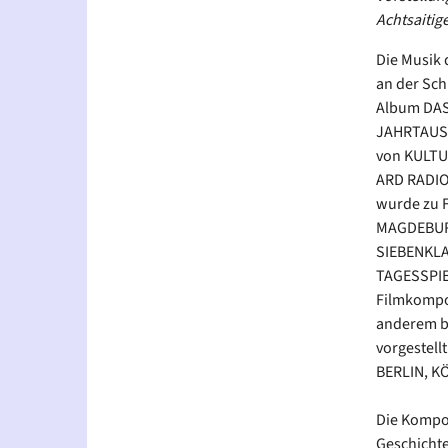
Achtsaitig
Die Musik 
an der Sc
Album DAS
JAHRTAUSE
von KULTU
ARD RADIO
wurde zu F
MAGDEBUR
SIEBENKLAN
TAGESSPIE
Filmkompos
anderem b
vorgestell
BERLIN, K
Die Kompos
Geschichte