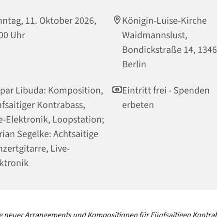
ntag, 11. Oktober 2026,
Königin-Luise-Kirche
00 Uhr
Waidmannslust,
Bondickstraße 14, 134
Berlin
par Libuda: Komposition,
Eintritt frei - Spenden
fsaitiger Kontrabass,
erbeten
e-Elektronik, Loopstation;
rian Segelke: Achtsaitige
zertgitarre, Live-
ktronik
ng neuer Arrangements und Kompositionen
für Fünfsaitigen Kontra