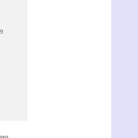
69
bass,