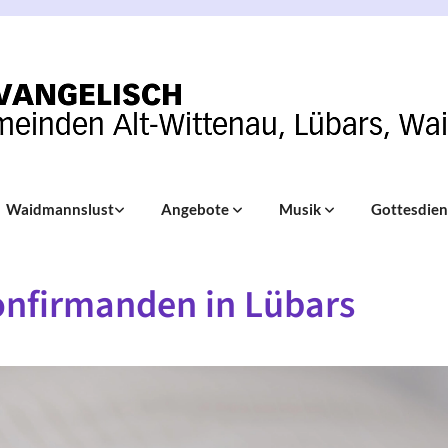
Waidmannslust
Angebote
Musik
Gottesdie
onfirmanden in Lübars