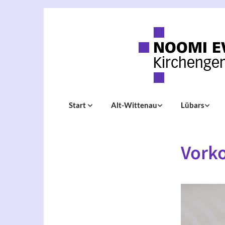
Start
Alt-Wittenau
Lübars
Vork