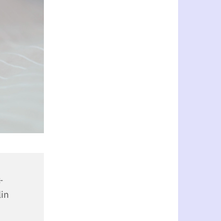
-
lin