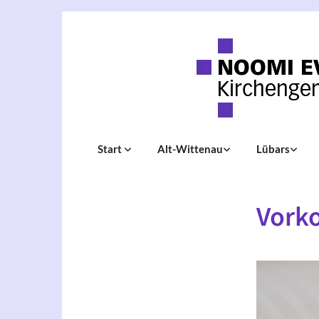
Start
Alt-Wittenau
Lübars
Vorko