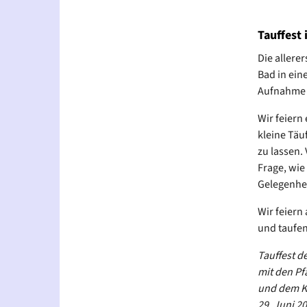
Tauffest
Die allere
Bad in ein
Aufnahme i
Wir feiern
kleine Täuf
zu lassen.
Frage, wie 
Gelegenhei
Wir feiern
und taufen
Tauffest d
mit den Pf
und dem K
29. Juni 2