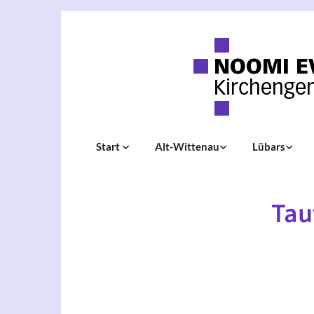
Start
Alt-Wittenau
Lübars
Tau