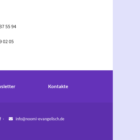
37 55 94
9 02 05
sletter
Kontakte
orf ·
info@noomi-evangelisch.de
