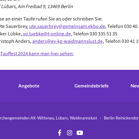
Lübars, Am Freibad 9, 13469 Berlin
se an einer Taufe rufen Sie an oder schreiben Sie:
Ute Sauerbrey,
ute.sauerbrey@gemeinsam.ekbo.de
, Telefon 030 40 
lker Lübke,
vo.luebke@t-online.de
, Telefon 030 335 53 35
ristoph Anders,
anders@ev-kg-waidmannslust.de
, Telefon 030 41 1
Tauffest 2024 kann man hier sehen:
Angebote
Gemeindebriefe
New
hengemeinden Alt-Wittenau, Lübars, Waidmannslust · Berlin-Reinickend