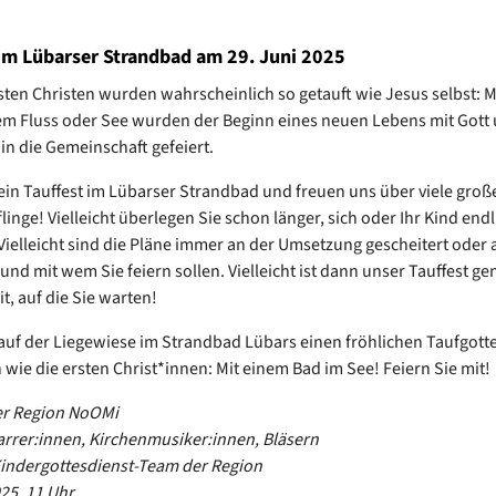
 im Lübarser Strandbad am 29. Juni 2025
rsten Christen wurden wahrscheinlich so getauft wie Jesus selbst: 
em Fluss oder See wurden der Beginn eines neuen Lebens mit Gott 
n die Gemeinschaft gefeiert.
 ein Tauffest im Lübarser Strandbad und freuen uns über viele groß
linge! Vielleicht überlegen Sie schon länger, sich oder Ihr Kind end
 Vielleicht sind die Pläne immer an der Umsetzung gescheitert oder 
und mit wem Sie feiern sollen. Vielleicht ist dann unser Tauffest ge
t, auf die Sie warten!
 auf der Liegewiese im Strandbad Lübars einen fröhlichen Taufgotte
 wie die ersten Christ*innen: Mit einem Bad im See! Feiern Sie mit!
er Region NoOMi
arrer:innen, Kirchenmusiker:innen, Bläsern
indergottesdienst-Team der Region
025, 11 Uhr