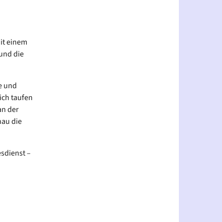
Mit einem
und die
e und
lich taufen
an der
nau die
sdienst –